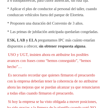
a 4 trabajadores/as, para cubrir ausencias, sin ruta fija.
* Aplicar el plus de conductor al personal del taller, cuando
conduzcan vehículos fuera del parque de Elorrieta.
* Proponen una duración del Convenio de 3 años.
* Las primas de jubilación anticipada quedarían congeladas.
ESK, LAB y ELA
preguntamos IPC más cuánto estarían
dispuestos a ofrecer,
sin obtener respuesta alguna
.
USO y UGT, insisten ahora en atribuirse los posibles
avances con frases como “hemos conseguido”, “hemos
hecho”…
Es necesario recordar que quienes firmaron el preacuerdo
con la empresa deberían tener la coherencia de no atribuirse
ahora las mejoras que se puedan alcanzar ya que renunciaron
a todas ellas cuando firmaron el preacuerdo.
Si hoy la empresa se ha visto obligada a mover posiciones,
ha sido gracias a la firmeza de la plantilla cuando votó NO