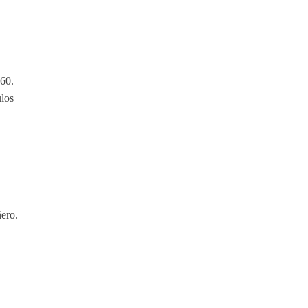
 60.
ulos
ero.