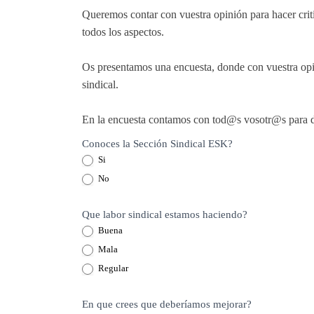
Queremos contar con vuestra opinión para hacer criti
todos los aspectos.
Os presentamos una encuesta, donde con vuestra opin
sindical.
En la encuesta contamos con tod@s vosotr@s para da
Encuesta
Conoces la Sección Sindical ESK?
Si
Trabajadores
No
Sección
Sindical
Que labor sindical estamos haciendo?
Buena
ESK
Mala
Regular
En que crees que deberíamos mejorar?